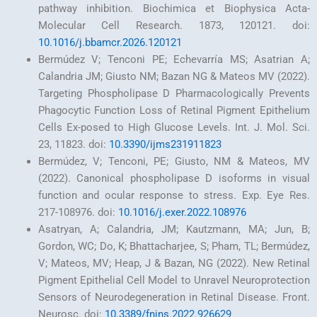
pathway inhibition. Biochimica et Biophysica Acta-
Molecular Cell Research. 1873, 120121. doi:
10.1016/j.bbamcr.2026.120121
Bermúdez V; Tenconi PE; Echevarría MS; Asatrian A;
Calandria JM; Giusto NM; Bazan NG & Mateos MV (2022).
Targeting Phospholipase D Pharmacologically Prevents
Phagocytic Function Loss of Retinal Pigment Epithelium
Cells Ex-posed to High Glucose Levels. Int. J. Mol. Sci.
23, 11823. doi:
10.3390/ijms231911823
Bermúdez, V; Tenconi, PE; Giusto, NM & Mateos, MV
(2022). Canonical phospholipase D isoforms in visual
function and ocular response to stress. Exp. Eye Res.
217-108976. doi:
10.1016/j.exer.2022.108976
Asatryan, A; Calandria, JM; Kautzmann, MA; Jun, B;
Gordon, WC; Do, K; Bhattacharjee, S; Pham, TL; Bermúdez,
V; Mateos, MV; Heap, J & Bazan, NG (2022). New Retinal
Pigment Epithelial Cell Model to Unravel Neuroprotection
Sensors of Neurodegeneration in Retinal Disease. Front.
Neurosc. doi:
10.3389/fnins.2022.926629