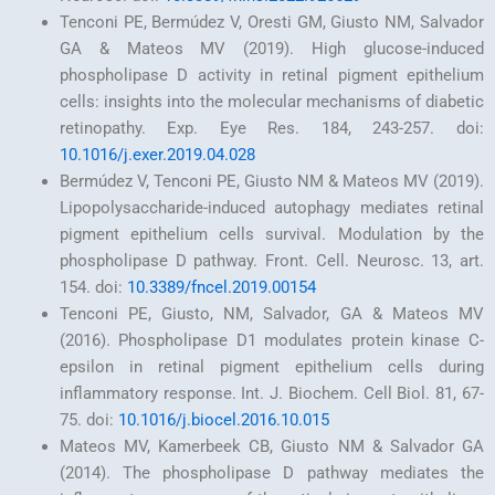
Tenconi PE, Bermúdez V, Oresti GM, Giusto NM, Salvador
GA & Mateos MV (2019). High glucose-induced
phospholipase D activity in retinal pigment epithelium
cells: insights into the molecular mechanisms of diabetic
retinopathy. Exp. Eye Res. 184, 243-257. doi:
10.1016/j.exer.2019.04.028
Bermúdez V, Tenconi PE, Giusto NM & Mateos MV (2019).
Lipopolysaccharide-induced autophagy mediates retinal
pigment epithelium cells survival. Modulation by the
phospholipase D pathway. Front. Cell. Neurosc. 13, art.
154. doi:
10.3389/fncel.2019.00154
Tenconi PE, Giusto, NM, Salvador, GA & Mateos MV
(2016). Phospholipase D1 modulates protein kinase C-
epsilon in retinal pigment epithelium cells during
inflammatory response. Int. J. Biochem. Cell Biol. 81, 67-
75. doi:
10.1016/j.biocel.2016.10.015
Mateos MV, Kamerbeek CB, Giusto NM & Salvador GA
(2014). The phospholipase D pathway mediates the