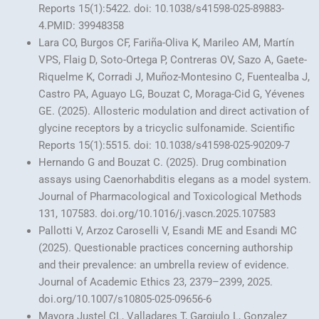
Reports 15(1):5422. doi: 10.1038/s41598-025-89883-
4.PMID: 39948358
Lara CO, Burgos CF, Fariña-Oliva K, Marileo AM, Martín
VPS, Flaig D, Soto-Ortega P, Contreras OV, Sazo A, Gaete-
Riquelme K, Corradi J, Muñoz-Montesino C, Fuentealba J,
Castro PA, Aguayo LG, Bouzat C, Moraga-Cid G, Yévenes
GE. (2025). Allosteric modulation and direct activation of
glycine receptors by a tricyclic sulfonamide. Scientific
Reports 15(1):5515. doi: 10.1038/s41598-025-90209-7
Hernando G and Bouzat C. (2025). Drug combination
assays using Caenorhabditis elegans as a model system.
Journal of Pharmacological and Toxicological Methods
131, 107583. doi.org/10.1016/j.vascn.2025.107583
Pallotti V, Arzoz Caroselli V, Esandi ME and Esandi MC
(2025). Questionable practices concerning authorship
and their prevalence: an umbrella review of evidence.
Journal of Academic Ethics 23, 2379–2399, 2025.
doi.org/10.1007/s10805-025-09656-6
Mayora Justel CL, Valladares T, Gargiulo L, Gonzalez