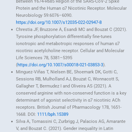
Between Y674-R685 Region of the SARS-CoV-2 Spike
Protein and the Human α7 Nicotinic Receptor. Molecular
Neurobiology 59:6076–6090.
https://doi.org/10.1007/s12035-022-02947-8
Chrestia JF, Bruzzone A, Esandi MC and Bouzat C (2021).
Tyrosine phosphorylation differentially fine-tunes
ionotropic and metabotropic responses of human α7
nicotinic acetylcholine receptor. Cellular and Molecular
Life Sciences 78, 5381–5395
(
https://doi.org/10.1007/s00018-021-03853-3
).
Minguez‐Viñas T, Nielsen BE, Shoemark DK, Gotti C,
Sessions RB, Mulholland AJ, Bouzat C, Wonnacott S,
Gallagher T, Bermudez I and Oliveira AS (2021). A
conserved arginine with non‐conserved function is a key
determinant of agonist selectivity in α7 nicotinic ACh
receptors. British Journal of Pharmacology 178, 1651-
1668. DOI:
1111/bph.15389
Silva A, Tomassini C, Zurbrigg J, Palacios AG, Amarante
V, and Bouzat C. (2021). Gender inequality in Latin