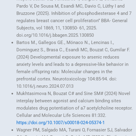
Pardo V, De Sousa M, Esandi MC, Davio C, Lüthy I and
Bruzzone (2025). Inhibition of phosphodiesterase 4 and 7
regulates breast cancer cell proliferation” BBA- General
Subjects, vol 1869, 11, 130850- 61, 2025.
doi.org/10.1016/j.bbagen.2025.130850
Bartos M., Gallegos GE., Mónaco N., Lencinas I.,
Dominguez S., Brasa C., Esandi MC, Bouzat C, Gumilar F.
(2024) Developmental exposure to arsenic reduces
anxiety levels and leads to a depressive-like behavior in
female offspring rats: Molecular changes in the
prefrontal cortex. Neurotoxicology 104:85-94. doi:
10.1016/j.neuro.2024.07.013
Mukhtasimova N, Bouzat C# and Sine SM# (2024) Novel
interplay between agonist and calcium binding sites
modulates drug potentiation of a7 acetylcholine receptor.
Cellular and Molecular Life Sciences 81:332.
https://doi.org/10.1007/s00018-024-05374-1
Wagner PM, Salgado MA, Turani O, Fornasier SJ, Salvador