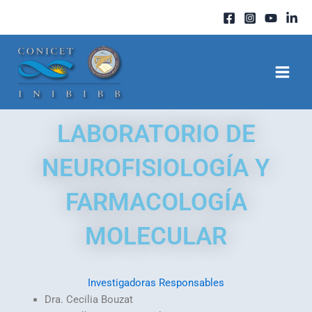
Ir
al
contenido
LABORATORIO DE
NEUROFISIOLOGÍA Y
FARMACOLOGÍA
MOLECULAR
Investigadoras Responsables
Dra. Cecilia Bouzat