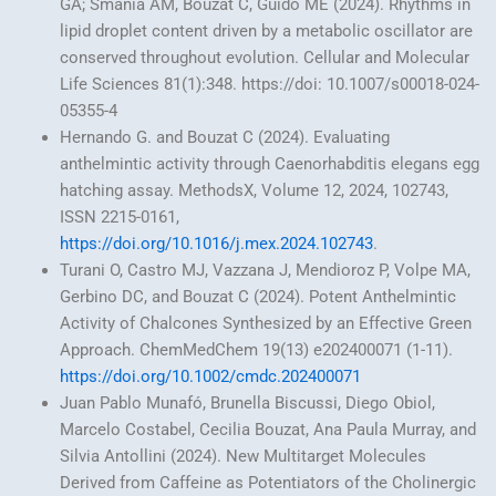
GA; Smania AM, Bouzat C, Guido ME (2024). Rhythms in
lipid droplet content driven by a metabolic oscillator are
conserved throughout evolution. Cellular and Molecular
Life Sciences 81(1):348. https://doi: 10.1007/s00018-024-
05355-4
Hernando G. and Bouzat C (2024). Evaluating
anthelmintic activity through Caenorhabditis elegans egg
hatching assay. MethodsX, Volume 12, 2024, 102743,
ISSN 2215-0161,
https://doi.org/10.1016/j.mex.2024.102743
.
Turani O, Castro MJ, Vazzana J, Mendioroz P, Volpe MA,
Gerbino DC, and Bouzat C (2024). Potent Anthelmintic
Activity of Chalcones Synthesized by an Effective Green
Approach. ChemMedChem 19(13) e202400071 (1-11).
https://doi.org/10.1002/cmdc.202400071
Juan Pablo Munafó, Brunella Biscussi, Diego Obiol,
Marcelo Costabel, Cecilia Bouzat, Ana Paula Murray, and
Silvia Antollini (2024). New Multitarget Molecules
Derived from Caffeine as Potentiators of the Cholinergic