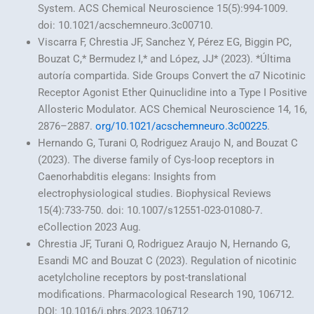
System. ACS Chemical Neuroscience 15(5):994-1009.
doi: 10.1021/acschemneuro.3c00710.
Viscarra F, Chrestia JF, Sanchez Y, Pérez EG, Biggin PC,
Bouzat C,* Bermudez I,* and López, JJ* (2023). *Última
autoría compartida. Side Groups Convert the α7 Nicotinic
Receptor Agonist Ether Quinuclidine into a Type I Positive
Allosteric Modulator. ACS Chemical Neuroscience 14, 16,
2876–2887.
org/10.1021/acschemneuro.3c00225
.
Hernando G, Turani O, Rodriguez Araujo N, and Bouzat C
(2023). The diverse family of Cys-loop receptors in
Caenorhabditis elegans: Insights from
electrophysiological studies. Biophysical Reviews
15(4):733-750. doi: 10.1007/s12551-023-01080-7.
eCollection 2023 Aug.
Chrestia JF, Turani O, Rodriguez Araujo N, Hernando G,
Esandi MC and Bouzat C (2023). Regulation of nicotinic
acetylcholine receptors by post-translational
modifications. Pharmacological Research 190, 106712.
DOI: 10.1016/j.phrs.2023.106712