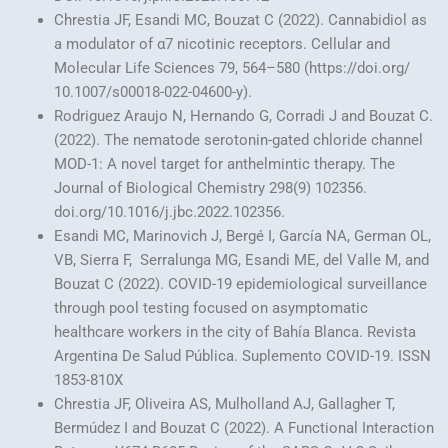
Chrestia JF, Esandi MC, Bouzat C (2022). Cannabidiol as
a modulator of α7 nicotinic receptors. Cellular and
Molecular Life Sciences 79, 564–580 (https://doi.org/
10.1007/s00018-022-04600-y).
Rodriguez Araujo N, Hernando G, Corradi J and Bouzat C.
(2022). The nematode serotonin-gated chloride channel
MOD-1: A novel target for anthelmintic therapy. The
Journal of Biological Chemistry 298(9) 102356.
doi.org/10.1016/j.jbc.2022.102356.
Esandi MC, Marinovich J, Bergé I, García NA, German OL,
VB, Sierra F, Serralunga MG, Esandi ME, del Valle M, and
Bouzat C (2022). COVID-19 epidemiological surveillance
through pool testing focused on asymptomatic
healthcare workers in the city of Bahía Blanca. Revista
Argentina De Salud Pública. Suplemento COVID-19. ISSN
1853-810X
Chrestia JF, Oliveira AS, Mulholland AJ, Gallagher T,
Bermúdez I and Bouzat C (2022). A Functional Interaction