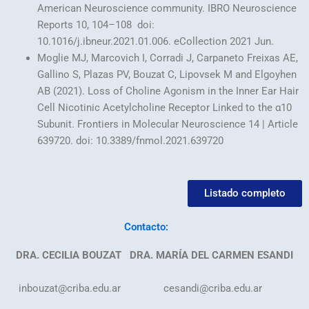
American Neuroscience community. IBRO Neuroscience
Reports 10, 104–108 doi:
10.1016/j.ibneur.2021.01.006. eCollection 2021 Jun.
Moglie MJ, Marcovich I, Corradi J, Carpaneto Freixas AE,
Gallino S, Plazas PV, Bouzat C, Lipovsek M and Elgoyhen
AB (2021). Loss of Choline Agonism in the Inner Ear Hair
Cell Nicotinic Acetylcholine Receptor Linked to the α10
Subunit. Frontiers in Molecular Neuroscience 14 | Article
639720. doi: 10.3389/fnmol.2021.639720
Listado completo
Contacto:
DRA. CECILIA BOUZAT
DRA. MARÍA DEL CARMEN ESANDI
inbouzat
@criba.edu.ar
cesandi
@criba.edu.ar