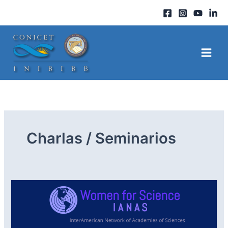
Ir
al
contenido
Charlas / Seminarios
Ciclo
de
charlas
IANAS